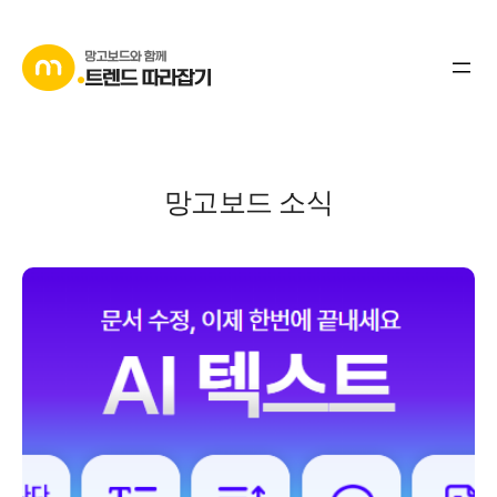
콘
텐
츠
로
바
로
망고보드 소식
가
기