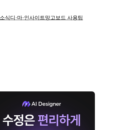
 소식
디·마·인사이트
망고보드 사용팁