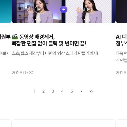
지원부
동영상 배경제거,
AI 
복잡한 편집 없이 클릭 몇 번이면 끝!
첨부·
줄여보세
쇼츠/릴스 제작부터 나만의 영상 스티커 만들기까지!
더욱 
게 만
2026.07.30
2026.
1
2
3
4
5
>
>>