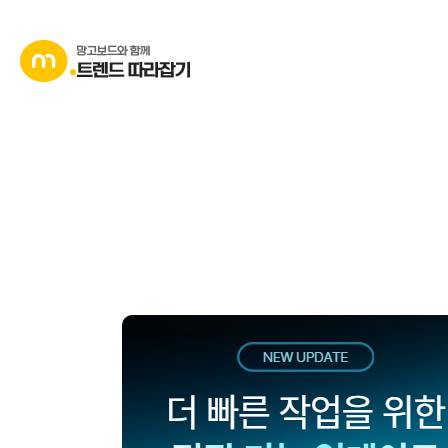
콘
텐
츠
로
바
로
가
기