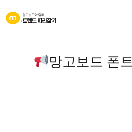
콘
텐
츠
로
바
로
가
망고보드 폰트
기