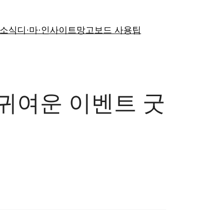
 소식
디·마·인사이트
망고보드 사용팁
 귀여운 이벤트 굿