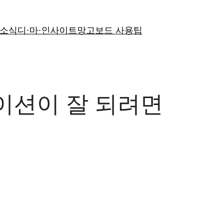
 소식
디·마·인사이트
망고보드 사용팁
케이션이 잘 되려면