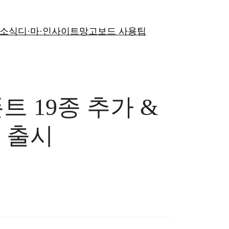
 소식
디·마·인사이트
망고보드 사용팁
 19종 추가 &
 출시