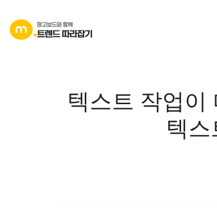
콘
텐
츠
로
바
로
가
텍스트 작업이 
기
텍스