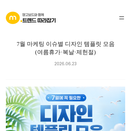
콘
텐
츠
로
바
7월 마케팅 이슈별 디자인 템플릿 모음
로
(여름휴가·복날·제헌절)
가
기
2026.06.23