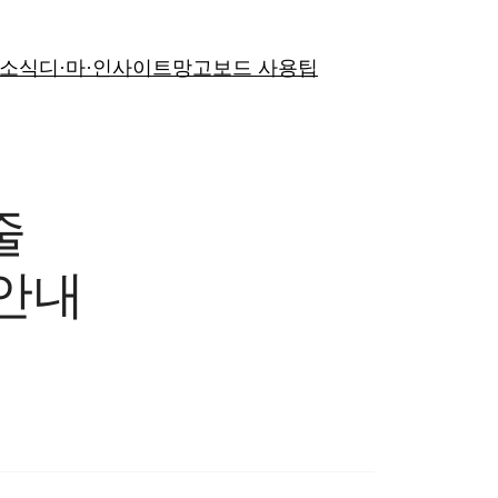
 소식
디·마·인사이트
망고보드 사용팁
줄
 안내