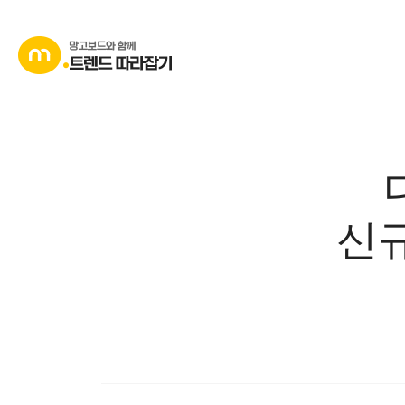
콘
텐
츠
로
바
로
가
기
신규