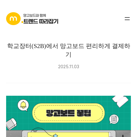
콘
텐
츠
로
바
학교장터(S2B)에서 망고보드 편리하게 결제하
로
기
가
기
2025.11.03