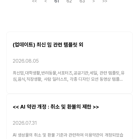
61
62
63
<<
<
>
>>