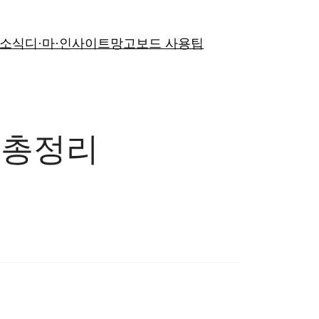
 소식
디·마·인사이트
망고보드 사용팁
 총정리