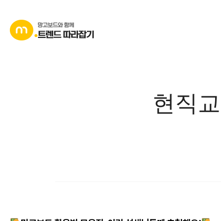
콘
텐
츠
로
바
로
가
현직교
기