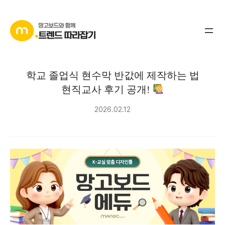
콘
텐
츠
로
바
학교 졸업식 현수막 반값에 제작하는 법
로
현직교사 후기 공개!
가
기
2026.02.12