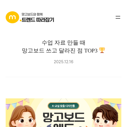
콘
텐
츠
로
바
수업 자료 만들 때
로
망고보드 쓰고 달라진 점 TOP3
가
기
2025.12.16