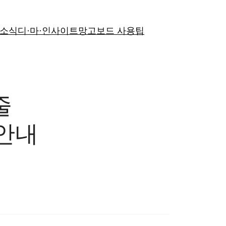
 소식
디·마·인사이트
망고보드 사용팁
줄
 안내