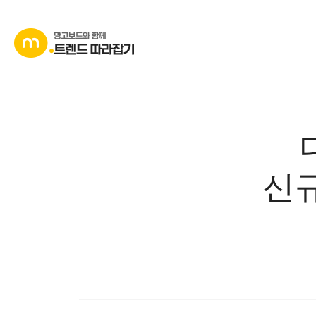
콘
텐
츠
로
바
로
가
기
신규